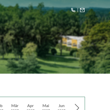
eb
Mär
Apr
Mai
Jun