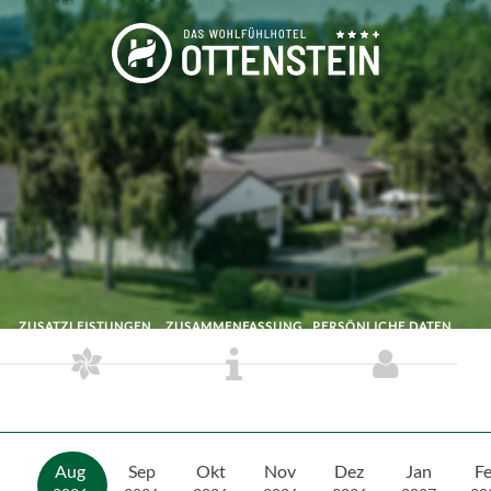
ZUSATZLEISTUNGEN
ZUSAMMENFASSUNG
PERSÖNLICHE DATEN
Aug
Sep
Okt
Nov
Dez
Jan
F